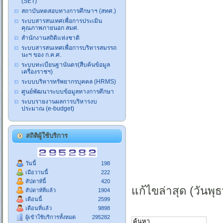
(SET)
สถาบันทดสอบทางการศึกษาฯ (สทศ.)
ระบบสารสนเทศเพื่อการประเมิน
คุณภาพภายนอก สมศ.
สำนักงานสถิติแห่งชาติ
ระบบสารสนเทศเพื่อการบริหารสมรรถ
นะฯ ของ ก.ค.ศ.
ระบบทะเบียนฐานันดร(สืบค้นข้อมูล
เครื่องราชฯ)
ระบบบริหารทรัพยากรบุคคล (HRMS)
ศูนย์พัฒนาระบบข้อมูลทางการศึกษา
ระบบรายงานผลการบริหารงบ
ประมาณ (e-budget)
สถิติผู้ใช้บริการ
วันนี้
198
เมือวานนี้
222
สัปดาห์นี้
420
แก้ไขล่าสุด (วันพุ
สัปดาห์ที่แล้ว
1904
เดือนนี้
2599
เดือนที่แล้ว
9898
ผู้เข้าใช้บริการทั้งหมด
295282